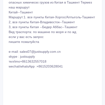
опасных химическх грузов из Китая в Ташкент Термез
наш маршрут
Китай--Ташкент
Маршрут:1. все пункты Китая-Хоргос/Алтыголь-Ташкент
2, все пункты Китая-Владивосток--Ташкент
3, все пункты Китая --Бедер Аббас--Ташкент
Вид траспорта: по машине по моря и по жд
если у вас есть запрос
пишите пожалуйста
e-mail: sales07@justsupply.com.cn
skype : justsupply
тел/imo+8613632557018
wechat/whatsApp :+8615203628041