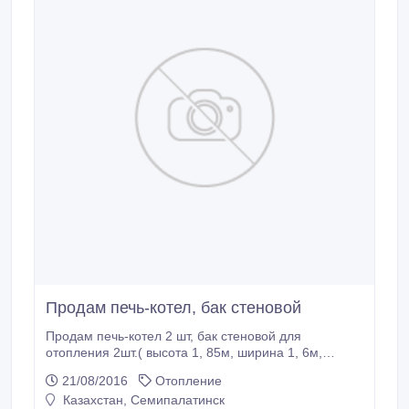
Продам печь-котел, бак стеновой
Продам печь-котел 2 шт, бак стеновой для
отопления 2шт.( высота 1, 85м, ширина 1, 6м,
толщина 0, 2м) тел. дом. 537654, моб.
21/08/2016
Отопление
87054653054.
Казахстан, Семипалатинск